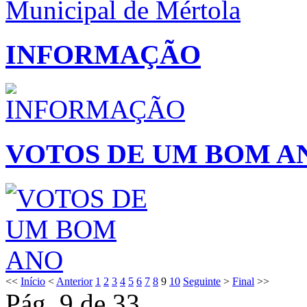
INFORMAÇÃO
VOTOS DE UM BOM A
<<
Início
<
Anterior
1
2
3
4
5
6
7
8
9
10
Seguinte
>
Final
>>
Pág. 9 de 33