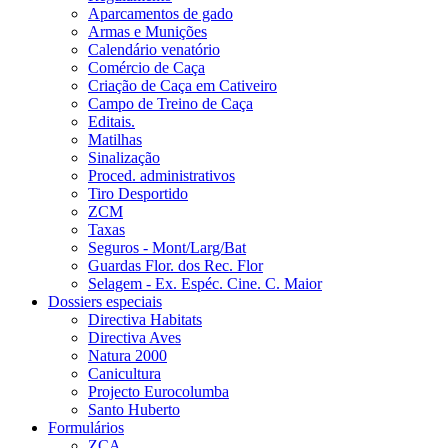
Aparcamentos de gado
Armas e Munições
Calendário venatório
Comércio de Caça
Criação de Caça em Cativeiro
Campo de Treino de Caça
Editais.
Matilhas
Sinalização
Proced. administrativos
Tiro Desportido
ZCM
Taxas
Seguros - Mont/Larg/Bat
Guardas Flor. dos Rec. Flor
Selagem - Ex. Espéc. Cine. C. Maior
Dossiers especiais
Directiva Habitats
Directiva Aves
Natura 2000
Canicultura
Projecto Eurocolumba
Santo Huberto
Formulários
ZCA