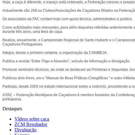
Hoje, a caça é diferente, o espaço está ordenado, a Federação cresceu e prepara
Actualmente são 268 os Clubes/Associações de Caçadores filiados na Federaç
Os associados da FAC contam hoje com apoio técnico, administrativo e jurídico.
Como actividades mais relevantes, para além daquelas referidas anteriormente 
durante três anos, uma feira de caça.
Realiza, anualmente, o Campeonato Regional de Santo Huberto e o Campeonato 
Caçadores Portugueses.
Integra, desde o primeiro certame, a organização da CANIBEJA.
Publica a revista “Entre Trigo e Aloendro”, veículo de informação e divulgação.
Promove seminário técnicos, de onde se destacam as Primeiras e Segundas Jor
Publicou dois livros, um o “Manual de Boas Práticas Cinegéticas “ e outro intit
Participa, desde 2005 no estudo internacional sobre a codorniz, procedendo a ca
A FAC – Federação Alentejana de Caçadores é membro fundador da Confederação
portuguesa.
Destaques
Vídeos sobre caça
ZCM Resultados
Divulgação