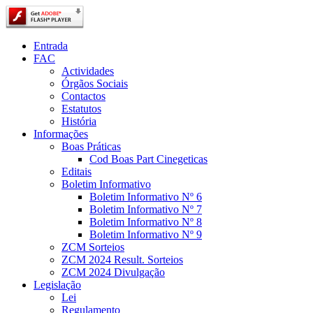
Entrada
FAC
Actividades
Órgãos Sociais
Contactos
Estatutos
História
Informações
Boas Práticas
Cod Boas Part Cinegeticas
Editais
Boletim Informativo
Boletim Informativo Nº 6
Boletim Informativo Nº 7
Boletim Informativo Nº 8
Boletim Informativo Nº 9
ZCM Sorteios
ZCM 2024 Result. Sorteios
ZCM 2024 Divulgação
Legislação
Lei
Regulamento