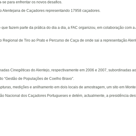
-se para enfrentar os novos desafios.
ão Alentejana de Caçadores representando 17958 caçadores.
e que fazem parte da prática do dia a dia, a FAC organizou, em colaboração com 
Regional de Tiro ao Prato e Percurso de Caça de onde sai a representação Ale
nadas Cinegéticas do Alentejo, respectivamente em 2006 e 2007, subordinadas ao
ulado “Gestão de Populações de Coelho Bravo”.
pturas, medições e anilhamento em dois locais de amostragem, um sito em Montes Ve
 Nacional dos Caçadores Portugueses e detém, actualmente, a presidência dest