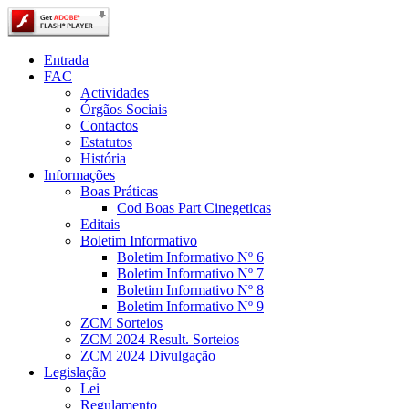
Entrada
FAC
Actividades
Órgãos Sociais
Contactos
Estatutos
História
Informações
Boas Práticas
Cod Boas Part Cinegeticas
Editais
Boletim Informativo
Boletim Informativo Nº 6
Boletim Informativo Nº 7
Boletim Informativo Nº 8
Boletim Informativo Nº 9
ZCM Sorteios
ZCM 2024 Result. Sorteios
ZCM 2024 Divulgação
Legislação
Lei
Regulamento