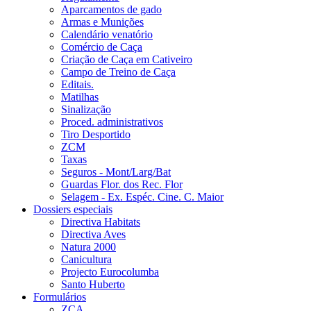
Aparcamentos de gado
Armas e Munições
Calendário venatório
Comércio de Caça
Criação de Caça em Cativeiro
Campo de Treino de Caça
Editais.
Matilhas
Sinalização
Proced. administrativos
Tiro Desportido
ZCM
Taxas
Seguros - Mont/Larg/Bat
Guardas Flor. dos Rec. Flor
Selagem - Ex. Espéc. Cine. C. Maior
Dossiers especiais
Directiva Habitats
Directiva Aves
Natura 2000
Canicultura
Projecto Eurocolumba
Santo Huberto
Formulários
ZCA