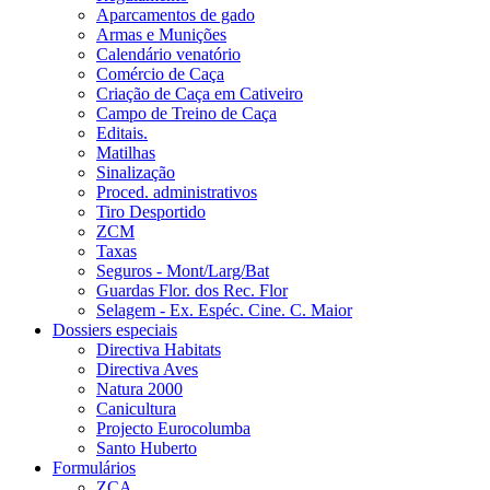
Aparcamentos de gado
Armas e Munições
Calendário venatório
Comércio de Caça
Criação de Caça em Cativeiro
Campo de Treino de Caça
Editais.
Matilhas
Sinalização
Proced. administrativos
Tiro Desportido
ZCM
Taxas
Seguros - Mont/Larg/Bat
Guardas Flor. dos Rec. Flor
Selagem - Ex. Espéc. Cine. C. Maior
Dossiers especiais
Directiva Habitats
Directiva Aves
Natura 2000
Canicultura
Projecto Eurocolumba
Santo Huberto
Formulários
ZCA