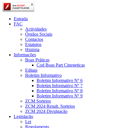
Entrada
FAC
Actividades
Órgãos Sociais
Contactos
Estatutos
História
Informações
Boas Práticas
Cod Boas Part Cinegeticas
Editais
Boletim Informativo
Boletim Informativo Nº 6
Boletim Informativo Nº 7
Boletim Informativo Nº 8
Boletim Informativo Nº 9
ZCM Sorteios
ZCM 2024 Result. Sorteios
ZCM 2024 Divulgação
Legislação
Lei
Regulamento