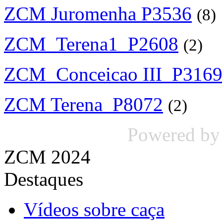
ZCM Juromenha P3536
(8)
ZCM_Terena1_P2608
(2)
ZCM_Conceicao III_P316
ZCM Terena_P8072
(2)
Powered b
ZCM 2024
Destaques
Vídeos sobre caça